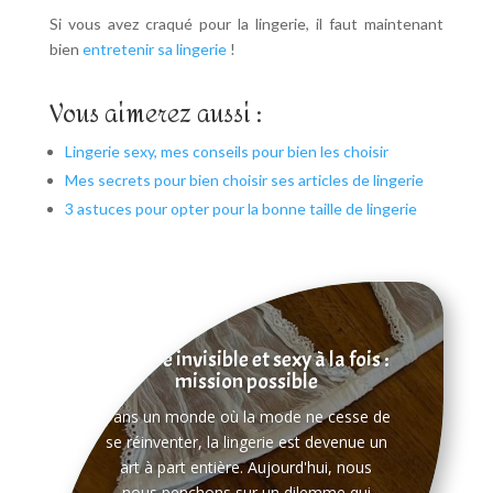
Si vous avez craqué pour la lingerie, il faut maintenant
bien
entretenir sa lingerie
!
Vous aimerez aussi :
Lingerie sexy, mes conseils pour bien les choisir
Mes secrets pour bien choisir ses articles de lingerie
3 astuces pour opter pour la bonne taille de lingerie
Lingerie invisible et sexy à la fois :
mission possible
Dans un monde où la mode ne cesse de
se réinventer, la lingerie est devenue un
art à part entière. Aujourd'hui, nous
nous penchons sur un dilemme qui