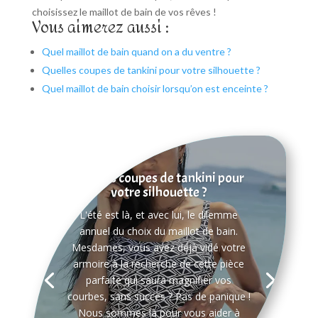
choisissez le maillot de bain de vos rêves !
Vous aimerez aussi :
Quel maillot de bain quand on a du ventre ?
Quelles coupes de tankini pour votre silhouette ?
Quel maillot de bain choisir lorsqu’on est enceinte ?
Quelles coupes de tankini pour
votre silhouette ?
L'été est là, et avec lui, le dilemme
annuel du choix du maillot de bain.
Mesdames, vous avez déjà vidé votre
armoire à la recherche de cette pièce
parfaite qui saura magnifier vos
courbes, sans succès ? Pas de panique !
Nous sommes là pour vous aider à