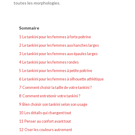
toutes les morphologies.
Sommaire
1
Le tankini pour les femmes à forte poitrine
2
Le tankini pour les femmes aux hanches larges
3
Le tankini pour les femmes aux épaules larges
4
Le tankini pour les femmes rondes
5
Le tankini pour les femmes à petite poitrine
6
Le tankini pour les femmes à silhouette athlétique
7
Comment choisir la taille de votre tankini ?
8
Comment entretenir votre tankini ?
9
Bien choisir son tankini selon son usage
10
Les détails qui changent tout
11
Penser au confort avant tout
12
Oser les couleurs autrement