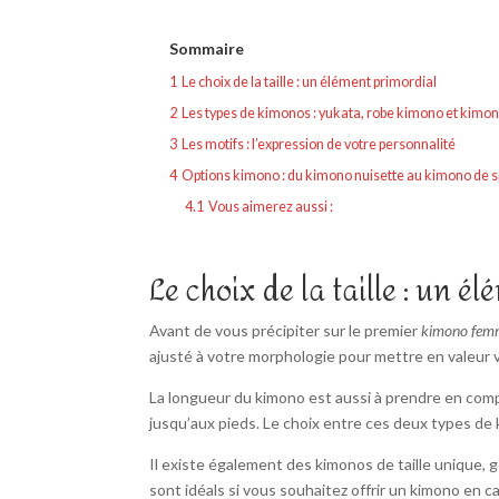
Sommaire
1
Le choix de la taille : un élément primordial
2
Les types de kimonos : yukata, robe kimono et kimon
3
Les motifs : l’expression de votre personnalité
4
Options kimono : du kimono nuisette au kimono de s
4.1
Vous aimerez aussi :
Le choix de la taille : un é
Avant de vous précipiter sur le premier
kimono fem
ajusté à votre morphologie pour mettre en valeur 
La longueur du kimono est aussi à prendre en comp
jusqu’aux pieds. Le choix entre ces deux types de
Il existe également des kimonos de taille unique
sont idéals si vous souhaitez offrir un kimono en c