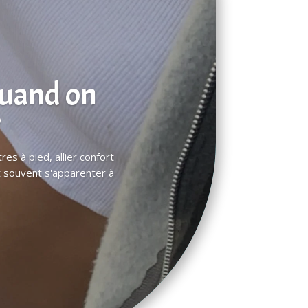
quand on
?
es à pied, allier confort
t souvent s'apparenter à