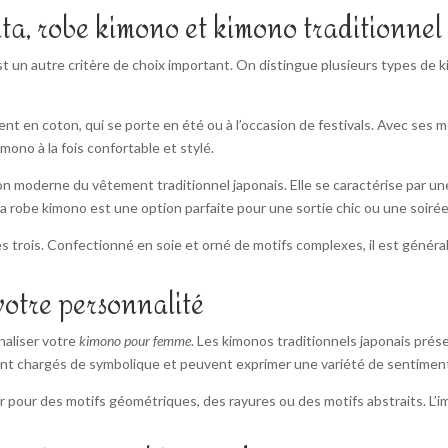
ata, robe kimono et kimono traditionnel
t un autre critère de choix important. On distingue plusieurs types de 
t en coton, qui se porte en été ou à l’occasion de festivals. Avec ses m
mono à la fois confortable et stylé.
tion moderne du vêtement traditionnel japonais. Elle se caractérise par un
 la robe kimono est une option parfaite pour une sortie chic ou une soiré
es trois. Confectionné en soie et orné de motifs complexes, il est géné
 votre personnalité
naliser votre
kimono pour femme
. Les kimonos traditionnels japonais pré
sont chargés de symbolique et peuvent exprimer une variété de sentimen
pour des motifs géométriques, des rayures ou des motifs abstraits. L’imp