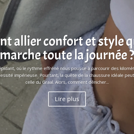
 allier confort et style 
marche toute la journée 
pidant, où le rythme effréné nous pousse à parcourir des kilomètr
cessité impérieuse. Pourtant, la quête de la chaussure idéale peu
celle du Graal. Alors, comment dénicher...
Lire plus