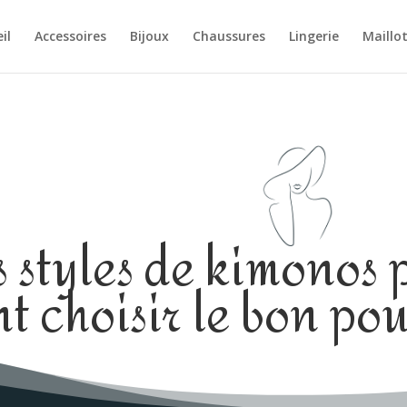
il
Accessoires
Bijoux
Chaussures
Lingerie
Maillo
s styles de kimonos
 choisir le bon pou