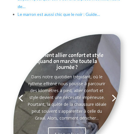
de…
Le marron est aussi chic que le noir : Guide…
Comment allier confort et style
quand on marche toute la
journée ?
Dans notre quotidien trépidant, où le
rythme effréné nous pousse à parcourir
des kilomètres à pied, allier confort et
style devient une nécessité impérieuse.
Pourtant, la quête de la chaussure idéale
peut souvent s'apparenter à celle du
Graal. Alors, comment dénicher...